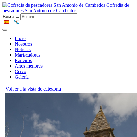
Cofradia de
pescadores San Antonio de Cambados
Buscar...
Inicio
Nosotros
Noticias
Mariscadoras
Rañeiros
Artes menores
Cerco
Galería
Volver a la vista de categoría