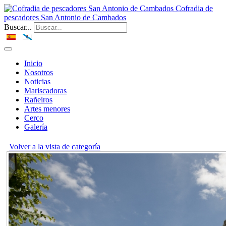
Cofradia de
pescadores San Antonio de Cambados
Buscar...
Inicio
Nosotros
Noticias
Mariscadoras
Rañeiros
Artes menores
Cerco
Galería
Volver a la vista de categoría