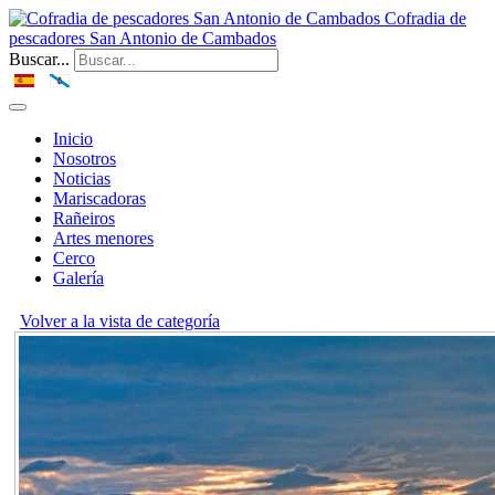
Cofradia de
pescadores San Antonio de Cambados
Buscar...
Inicio
Nosotros
Noticias
Mariscadoras
Rañeiros
Artes menores
Cerco
Galería
Volver a la vista de categoría