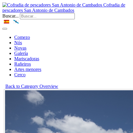
Cofradia de
pescadores San Antonio de Cambados
Buscar...
Comezo
Nós
Novas
Galería
Mariscadoras
Rañeiros
Artes menores
Cerco
Back to Category Overview