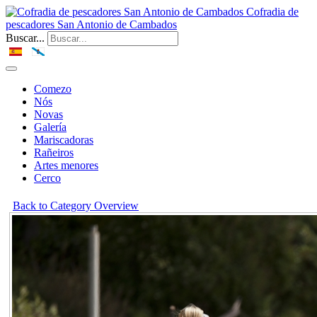
Cofradia de
pescadores San Antonio de Cambados
Buscar...
Comezo
Nós
Novas
Galería
Mariscadoras
Rañeiros
Artes menores
Cerco
Back to Category Overview