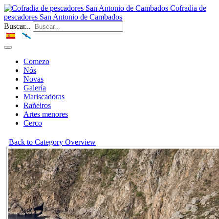
Cofradia de
pescadores San Antonio de Cambados
Buscar...
Comezo
Nós
Novas
Galería
Mariscadoras
Rañeiros
Artes menores
Cerco
Back to Category Overview