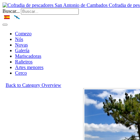
Cofradia de pe
Buscar...
Comezo
Nós
Novas
Galería
Mariscadoras
Rañeiros
Artes menores
Cerco
Back to Category Overview